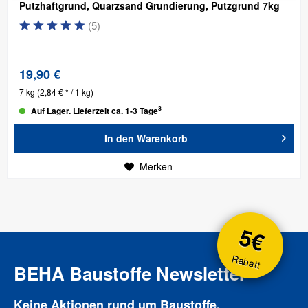
Putzhaftgrund, Quarzsand Grundierung, Putzgrund 7kg
(
5
)
19,90 €
7 kg
(2,84 € * / 1 kg)
3
Auf Lager. Lieferzeit ca. 1-3 Tage
In den
Warenkorb
Merken
5€
Rabatt
BEHA Baustoffe Newsletter
Keine Aktionen rund um Baustoffe,