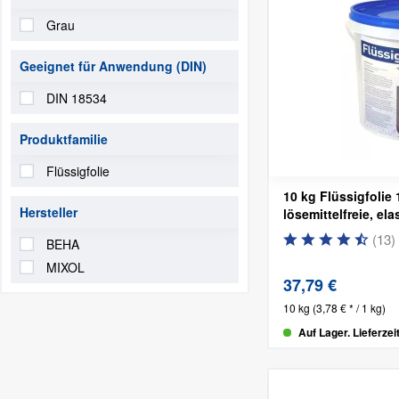
Grau
Geeignet für Anwendung (DIN)
DIN 18534
Produktfamilie
Flüssigfolie
10 kg Flüssigfolie
Hersteller
lösemittelfreie, e
(
13
)
BEHA
MIXOL
37,79 €
10 kg
(3,78 € * / 1 kg)
Auf Lager. Lieferzei