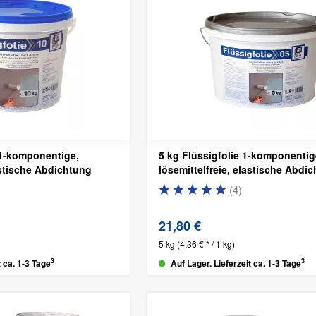
 1-komponentige,
5 kg Flüssigfolie 1-komponentig
lastische Abdichtung
lösemittelfreie, elastische Abdi
(
4
)
21,80 €
5 kg
(4,36 € * / 1 kg)
3
3
t ca. 1-3 Tage
Auf Lager. Lieferzeit ca. 1-3 Tage