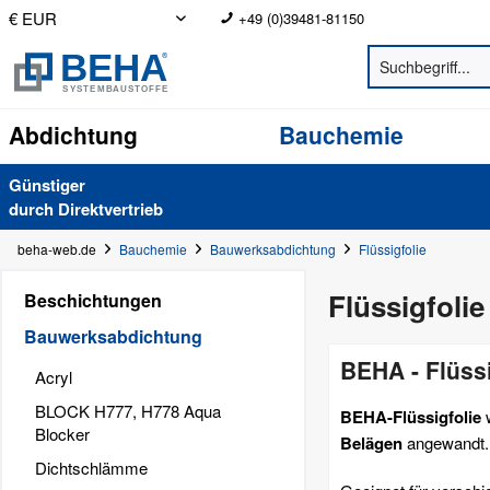
+49 (0)39481-81150
Abdichtung
Bauchemie
Günstiger
durch Direkt­vertrieb
beha-web.de
Bauchemie
Bauwerksabdichtung
Flüssigfolie
Flüssigfolie
Beschichtungen
Bauwerksabdichtung
BEHA - Flüssi
Acryl
BLOCK H777, H778 Aqua
BEHA-Flüssigfolie
w
Blocker
Belägen
angewandt.
Dichtschlämme