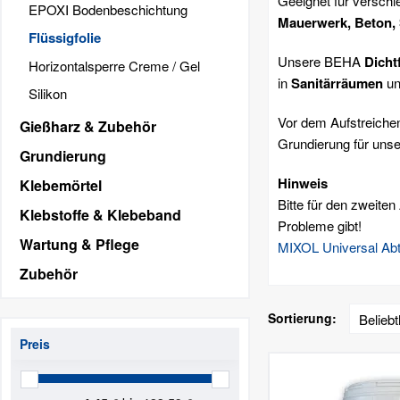
Geeignet für verschi
EPOXI Bodenbeschichtung
Mauerwerk, Beton, 
Flüssigfolie
Unsere BEHA
Dicht
Horizontalsperre Creme / Gel
in
Sanitärräumen
u
Silikon
Vor dem Aufstreichen
Gießharz & Zubehör
Grundierung für unse
Grundierung
Hinweis
Klebemörtel
Bitte für den zweite
Klebstoffe & Klebeband
Probleme gibt!
Wartung & Pflege
MIXOL Universal Abt
Zubehör
Sortierung:
Preis