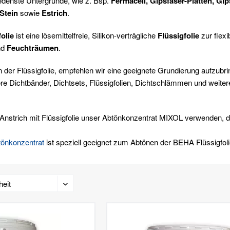
edenste Untergründe, wie z. Bsp.
Fermacell, Gipsfaser-Platten, Gi
Stein
sowie
Estrich
.
folie
ist eine lösemittelfreie, Silikon-verträgliche
Flüssigfolie
zur flex
nd
Feuchträumen
.
 der Flüssigfolie, empfehlen wir eine geeignete Grundierung aufzu
re Dichtbänder, Dichtsets, Flüssigfolien, Dichtschlämmen und weite
n Anstrich mit Flüssigfolie unser Abtönkonzentrat MIXOL verwenden, 
önkonzentrat
ist speziell geeignet zum Abtönen der BEHA Flüssigfoli