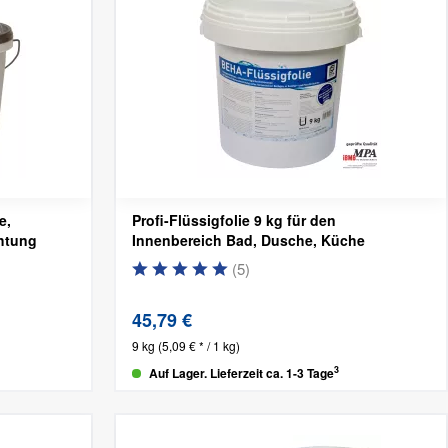
e,
Profi-Flüssigfolie 9 kg für den
chtung
Innenbereich
Bad, Dusche, Küche
(
5
)
45,79 €
9 kg
(5,09 € * / 1 kg)
3
Auf Lager. Lieferzeit ca. 1-3 Tage