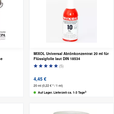
MIXOL Universal Abtönkonzentrat 20 ml für
he
Flüssigfolie laut DIN 18534
(
5
)
4,45 €
20 ml
(0,22 € * / 1 ml)
3
Auf Lager. Lieferzeit ca. 1-3 Tage