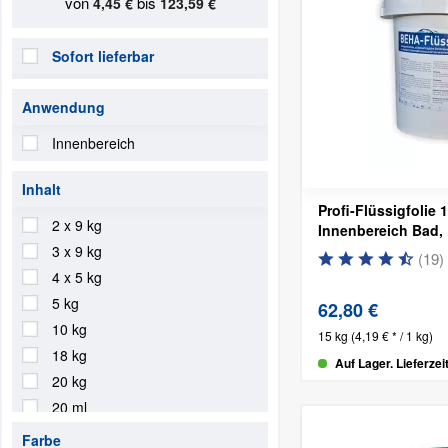
von
bis
4,45 €
123,59 €
Sofort lieferbar
Anwendung
Innenbereich
Inhalt
Profi-Flüssigfolie 
2 x 9 kg
Innenbereich
Bad,
3 x 9 kg
(
19
)
4 x 5 kg
5 kg
62,80 €
10 kg
15 kg
(4,19 € * / 1 kg)
18 kg
Auf Lager. Lieferzei
20 kg
20 ml
27 kg
Farbe