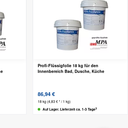
Profi-Flüssigfolie 18 kg für den
he
Innenbereich
Bad, Dusche, Küche
86,94 €
18 kg
(4,83 € * / 1 kg)
3
Auf Lager. Lieferzeit ca. 1-3 Tage