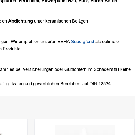
psplatten, Fermacell, Powerpanel H20, Putz, Poren-Beton,
iblen
Abdichtung
unter keramischen Belägen
bringen. Wir empfehlen unseren BEHA
Supergrund
als optimale
re Produkte.
damit es bei Versicherungen oder Gutachtern im Schadensfall keine
e in privaten und gewerblichen Bereichen laut DIN 18534.