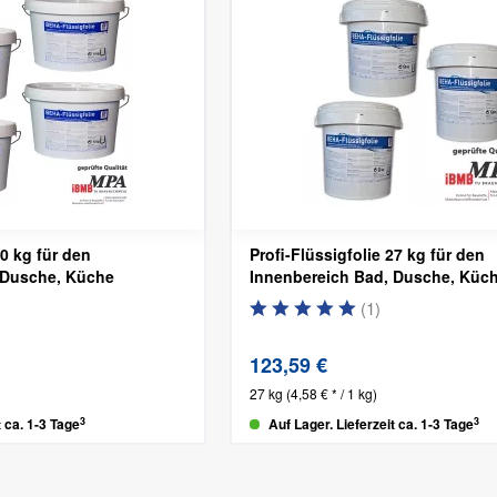
20 kg für den
Profi-Flüssigfolie 27 kg für den
 Dusche, Küche
Innenbereich
Bad, Dusche, Küc
(
1
)
123,59 €
27 kg
(4,58 € * / 1 kg)
3
3
t ca. 1-3 Tage
Auf Lager. Lieferzeit ca. 1-3 Tage