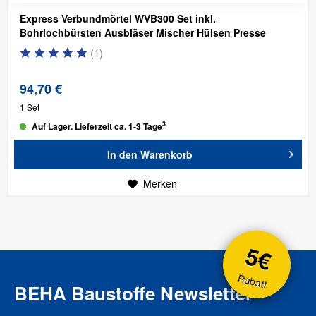
Express Verbundmörtel WVB300 Set inkl.
Bohrlochbürsten Ausbläser Mischer Hülsen Presse
(
1
)
94,70 €
1 Set
3
Auf Lager. Lieferzeit ca. 1-3 Tage
In den
Warenkorb
Merken
5€
Rabatt
BEHA Baustoffe Newsletter