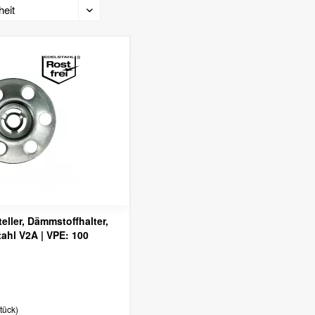
ller, Dämmstoffhalter,
stahl V2A | VPE: 100
Stück)