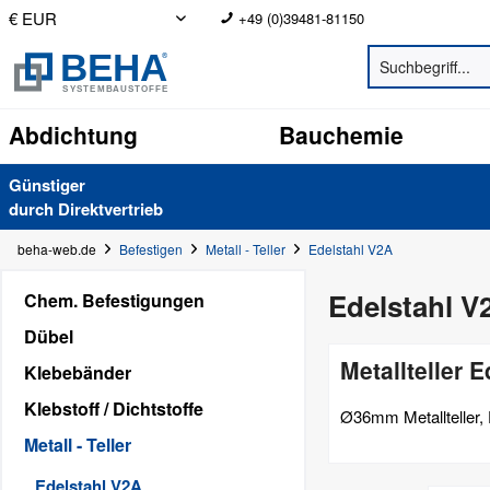
+49 (0)39481-81150
Abdichtung
Bauchemie
Günstiger
durch Direkt­vertrieb
beha-web.de
Befestigen
Metall - Teller
Edelstahl V2A
Edelstahl V
Chem. Befestigungen
Dübel
Metallteller 
Klebebänder
Klebstoff / Dichtstoffe
Ø36mm Metallteller, 
Metall - Teller
Edelstahl V2A