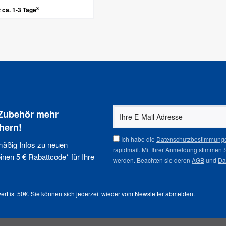
3
t ca. 1-3 Tage
 Zubehör mehr
hern!
Ich habe die
Datenschutzbestimmung
mäßig Infos zu neuen
rapidmail. Mit Ihrer Anmeldung stimmen 
nen 5 € Rabattcode* für Ihre
werden. Beachten sie deren
AGB
und
Da
ert ist 50€. Sie können sich jederzeit wieder vom
Newsletter abmelden
.