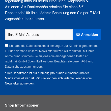
regelmäßig Infos zu neuen Produkten, Angeboten &
Aktionen. Als Dankeschön erhalten Sie einen 5 €
Rabattcode* für Ihre nächste Bestellung den Sie per E-Mail
zugeschickt bekommen.
Anmelden
Ich habe die
Datenschutzbestimmungen
zur Kenntnis genommen.
Für den Versand unserer Newsletter nutzen wir rapidmail. Mit Ihrer
Anmeldung stimmen Sie zu, dass die eingegebenen Daten an
rapidmail GmbH übermittelt werden. Beachten sie deren
AGB
und
Datenschutzbestimmungen
.
* Der Rabattcode ist nur einmalig pro Kunde einlösbar und der
Mindestbestellwert ist 50€. Sie können sich jederzeit wieder vom
Newsletter abmelden
.
Shop Informationen