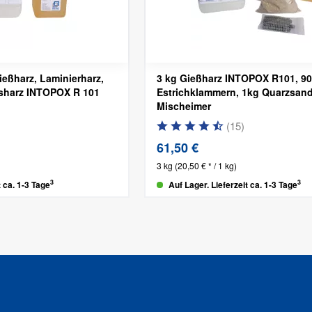
ießharz, Laminierharz,
3 kg Gießharz INTOPOX R101, 9
nsharz INTOPOX R 101
Estrichklammern, 1kg Quarzsand
Mischeimer
(
15
)
61,50 €
3 kg
(20,50 € * / 1 kg)
3
3
t ca. 1-3 Tage
Auf Lager. Lieferzeit ca. 1-3 Tage