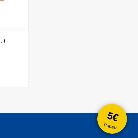
0
, 1
5€
Rabatt