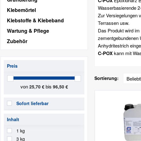
C-POX
Epoxidharz 
Wasserbasierende 2
Klebemörtel
Zur Versiegelungen v
Klebstoffe & Klebeband
Terrassen usw.
Wartung & Pflege
Das Produkt wird im 
zementgebundenen Un
Zubehör
Anhydritestrich einge
C-POX
kann mit Wass
Preis
Sortierung:
von
bis
25,70 €
96,50 €
Sofort lieferbar
Inhalt
1 kg
3 kg