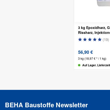
3 kg Epoxidharz, G
Rissharz, Injektio
(
19
)
56,90 €
3 kg
(18,97 € * / 1 kg)
Auf Lager. Lieferzei
BEHA Baustoffe Newsletter