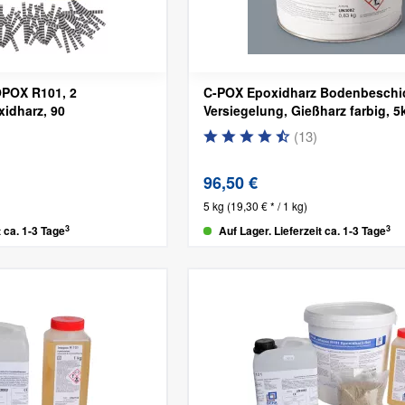
OPOX R101, 2
C-POX Epoxidharz Bodenbeschi
idharz, 90
Versiegelung, Gießharz farbig, 5
(
13
)
96,50 €
5 kg
(19,30 € * / 1 kg)
3
3
t ca. 1-3 Tage
Auf Lager. Lieferzeit ca. 1-3 Tage