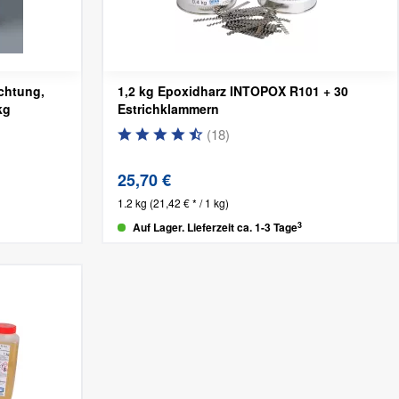
chtung,
1,2 kg Epoxidharz INTOPOX R101 + 30
kg
Estrichklammern
(
18
)
25,70 €
1.2 kg
(21,42 € * / 1 kg)
3
Auf Lager. Lieferzeit ca. 1-3 Tage