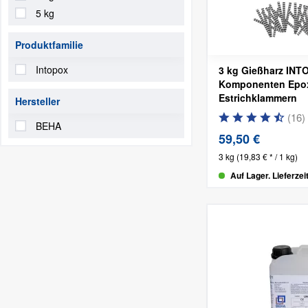
5 kg
Produktfamilie
Intopox
3 kg Gießharz INT
Komponenten Epox
Estrichklammern
Hersteller
(
16
)
BEHA
59,50 €
3 kg
(19,83 € * / 1 kg)
Auf Lager. Lieferzei