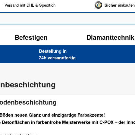
Versand mit DHL & Spedition
Sicher
einkaufen
Befestigen
Diamanttechnik
Bestellung in
24h versand­fertig
.
nbeschichtung
Bodenbeschichtung
n Böden neuen Glanz und einzigartige Farbakzente!
e Betonflächen in farbenfrohe Meisterwerke mit C-POX – der i