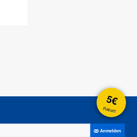
5€
Rabatt
Anmelden