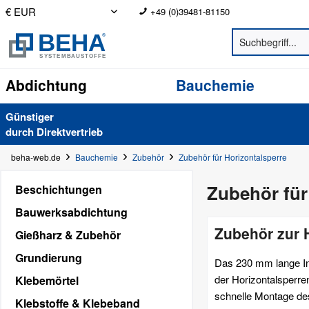
+49 (0)39481-81150
Abdichtung
Bauchemie
Günstiger
durch Direkt­vertrieb
beha-web.de
Bauchemie
Zubehör
Zubehör für Horizontalsperre
Zubehör für
Beschichtungen
Bauwerksabdichtung
Zubehör zur H
Gießharz & Zubehör
Grundierung
Das 230 mm lange Inj
der Horizontalsperre
Klebemörtel
schnelle Montage des
Klebstoffe & Klebeband