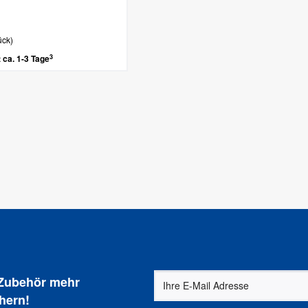
ück)
3
t ca. 1-3 Tage
 Zubehör mehr
hern!