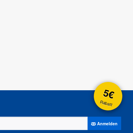
5€
Rabatt
Anmelden