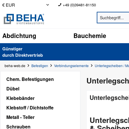
+49 (0)39481-81150
Abdichtung
Bauchemie
Günstiger
durch Direkt­vertrieb
beha-web.de
Befestigen
Verbindungselemente
Unterlegscheiben / Mu
Unterlegsch
Chem. Befestigungen
Dübel
Unterlegsche
Klebebänder
Klebstoff / Dichtstoffe
Metall - Teller
Unterlegsc
& Scheiben
Schrauben