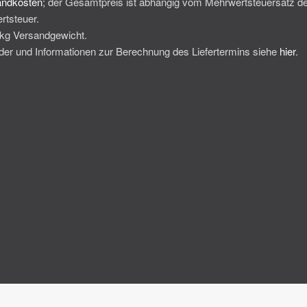
andkosten
; der Gesamtpreis ist abhängig vom Mehrwertsteuersatz de
rtsteuer.
0kg Versandgewicht.
änder und Informationen zur Berechnung des Liefertermins siehe
hier
.