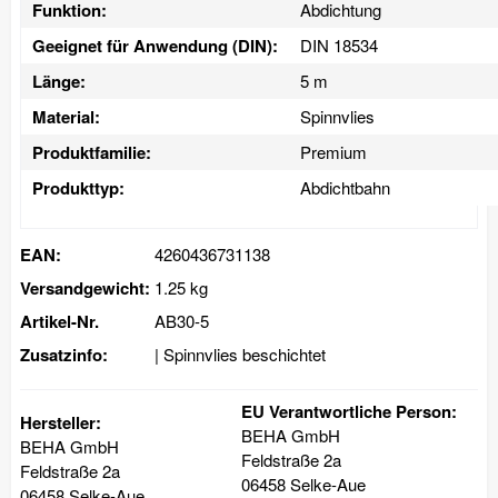
Funktion:
Abdichtung
Geeignet für Anwendung (DIN):
DIN 18534
Länge:
5 m
Material:
Spinnvlies
Produktfamilie:
Premium
Produkttyp:
Abdichtbahn
EAN:
4260436731138
Versandgewicht:
1.25 kg
Artikel-Nr.
AB30-5
Zusatzinfo:
| Spinnvlies beschichtet
EU Verantwortliche Person:
Hersteller:
BEHA GmbH
BEHA GmbH
Feldstraße 2a
Feldstraße 2a
06458 Selke-Aue
06458 Selke-Aue