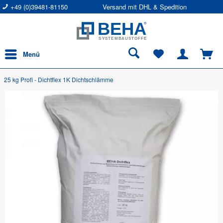
+49 (0)39481-81150
Versand mit DHL & Spedition
Menü
25 kg Profi - Dichtflex 1K Dichtschlämme