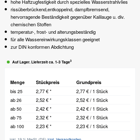
hohe Haftzugfestigkeit durch spezielles Wasserstrahlvlies
rissüberbrückend,entkoppelnd, dampfbremsend,
hervorragende Beständigkeit gegenüber Kalilauge u. div.
chemischen Stoffen
temperatur-, frost- und alterungsbeständig
für alle Wassereinwirkungsklassen geeignet
zur DIN konformen Abdichtung
3
Auf Lager. Lieferzeit ca. 1-3 Tage
Stückpreis
Grundpreis
Menge
bis
2,77 € *
2,77 € / 1 Stück
25
ab
2,52 € *
2,52 € / 1 Stück
26
ab
2,42 € *
2,42 € / 1 Stück
50
ab
2,32 € *
2,32 € / 1 Stück
75
ab
2,23 € *
2,23 € / 1 Stück
100
inkl. 19 % MwSt. (DE)
zzgl. Versandkosten