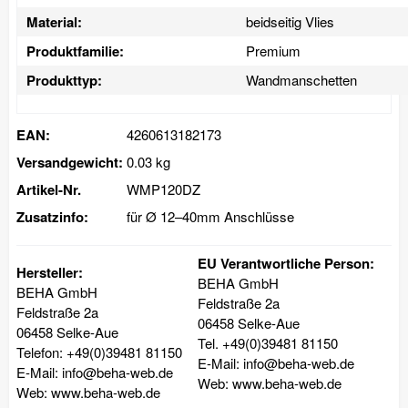
Material:
beidseitig Vlies
Produktfamilie:
Premium
Produkttyp:
Wandmanschetten
EAN:
4260613182173
Versandgewicht:
0.03 kg
Artikel-Nr.
WMP120DZ
Zusatzinfo:
für Ø 12–40mm Anschlüsse
EU Verantwortliche Person:
Hersteller:
BEHA GmbH
BEHA GmbH
Feldstraße 2a
Feldstraße 2a
06458 Selke-Aue
06458 Selke-Aue
Tel. +49(0)39481 81150
Telefon: +49(0)39481 81150
E-Mail: info@beha-web.de
E-Mail: info@beha-web.de
Web: www.beha-web.de
Web: www.beha-web.de