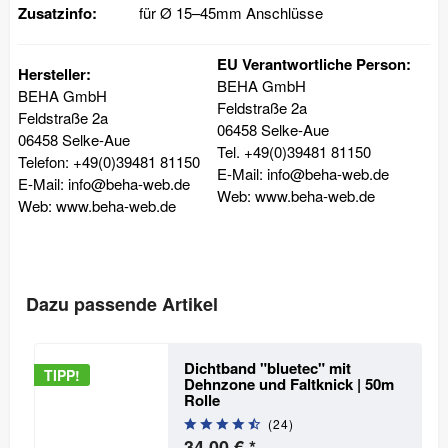
Zusatzinfo:
für Ø 15–45mm Anschlüsse
EU Verantwortliche Person:
Hersteller:
BEHA GmbH
BEHA GmbH
Feldstraße 2a
Feldstraße 2a
06458 Selke-Aue
06458 Selke-Aue
Tel. +49(0)39481 81150
Telefon: +49(0)39481 81150
E-Mail: info@beha-web.de
E-Mail: info@beha-web.de
Web: www.beha-web.de
Web: www.beha-web.de
Dazu passende Artikel
Dichtband "bluetec" mit
TIPP!
Dehnzone und Faltknick | 50m
Rolle
(
24
)
34,00 € *