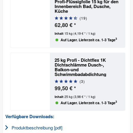
Profi-Flüssigfolie 15 kg für den
Innenbereich
Bad, Dusche,
Küche
(
19
)
62,80 € *
15 kg
(4,19 € * / 1 kg)
Inhalt
3
Auf Lager. Lieferzeit ca. 1-3 Tage
25 kg Profi - Dichtflex 1K
Dichtschlämme
Dusch-,
Balkon-und
Schwimmbadabdichtung
(
3
)
99,50 € *
25 kg
(3,98 € * / 1 kg)
Inhalt
3
Auf Lager. Lieferzeit ca. 1-3 Tage
Verfügbare Downloads:
Produktbeschreibung [pdf]