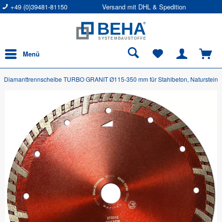
+49 (0)39481-81150
Versand mit DHL & Spedition
Menü
Diamanttrennscheibe TURBO GRANIT Ø115-350 mm für Stahlbeton, Naturstein, 