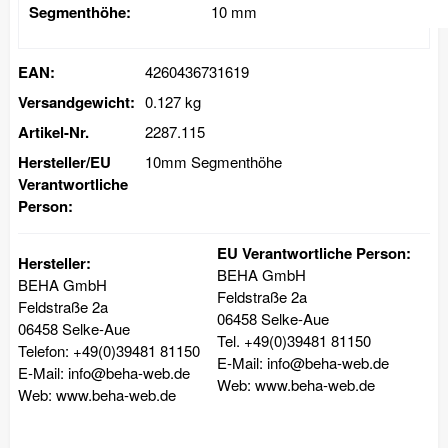
Segmenthöhe:
10 mm
EAN:
4260436731619
Versandgewicht:
0.127 kg
Artikel-Nr.
2287.115
Hersteller/EU
10mm Segmenthöhe
Verantwortliche
Person:
EU Verantwortliche Person:
Hersteller:
BEHA GmbH
BEHA GmbH
Feldstraße 2a
Feldstraße 2a
06458 Selke-Aue
06458 Selke-Aue
Tel. +49(0)39481 81150
Telefon: +49(0)39481 81150
E-Mail: info@beha-web.de
E-Mail: info@beha-web.de
Web: www.beha-web.de
Web: www.beha-web.de