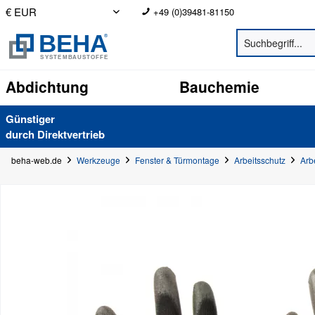
+49 (0)39481-81150
Abdichtung
Bauchemie
Günstiger
durch Direkt­vertrieb
beha-web.de
Werkzeuge
Fenster & Türmontage
Arbeitsschutz
Arb