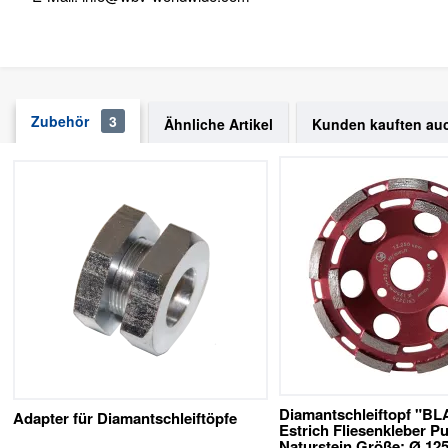
Zubehör
3
Ähnliche Artikel
Kunden kauften au
Diamantschleiftopf "BL
Adapter für Diamantschleiftöpfe
Estrich Fliesenkleber P
Naturstein
Größe: Ø 12