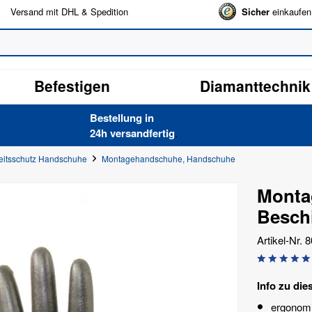
Versand mit DHL & Spedition
Sicher
einkaufen
Befestigen
Diamanttechnik
Bestellung in
24h versand­fertig
.
eitsschutz Handschuhe
Montagehandschuhe, Handschuhe
Monta
Besch
Artikel-Nr.
8
Info zu die
ergonom