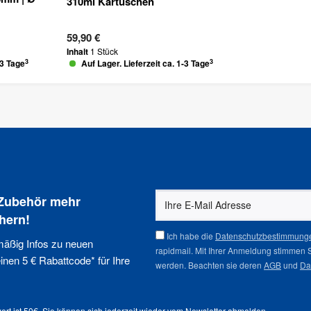
310ml Kartuschen
59,90 €
Inhalt
1 Stück
3
3
-3 Tage
Auf Lager. Lieferzeit ca. 1-3 Tage
 Zubehör mehr
hern!
Ich habe die
Datenschutzbestimmung
mäßig Infos zu neuen
rapidmail. Mit Ihrer Anmeldung stimmen 
nen 5 € Rabattcode* für Ihre
werden. Beachten sie deren
AGB
und
Da
ert ist 50€. Sie können sich jederzeit wieder vom
Newsletter abmelden
.