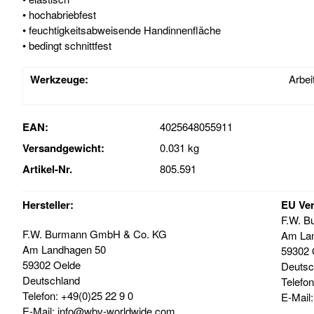
• hochabriebfest
• feuchtigkeitsabweisende Handinnenfläche
• bedingt schnittfest
Werkzeuge:
Arbei
EAN:
4025648055911
Versandgewicht:
0.031 kg
Artikel-Nr.
805.591
Hersteller:
EU Ver
F.W.
B
F.W.
Burmann
GmbH & Co. KG
Am La
Am Landhagen 50
59302 
59302 Oelde
Deutsc
Deutschland
Telefon
Telefon: +49(0)25 22 9 0
E-Mail
E-Mail: info@wbv-worldwide.com