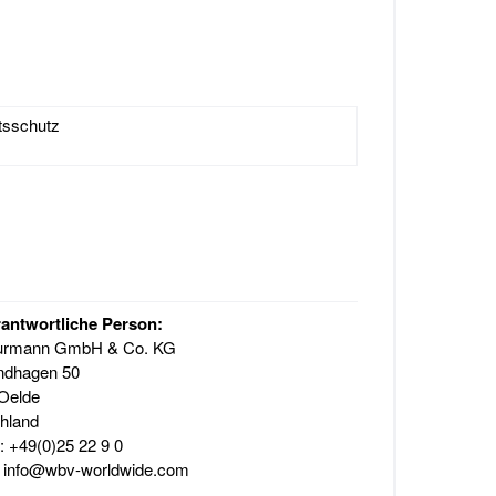
tsschutz
antwortliche Person:
urmann
GmbH & Co. KG
ndhagen 50
Oelde
hland
: +49(0)25 22 9 0
: info@wbv-worldwide.com