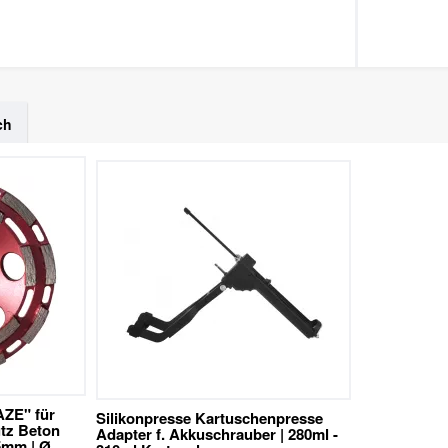
ch
AZE" für
Silikonpresse Kartuschenpresse
utz Beton
Adapter f. Akkuschrauber | 280ml -
5mm | Ø