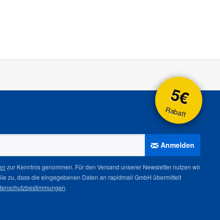
5€
Rabatt
Anmelden
en
zur Kenntnis genommen. Für den Versand unserer Newsletter nutzen wir
Sie zu, dass die eingegebenen Daten an rapidmail GmbH übermittelt
tenschutzbestimmungen
.