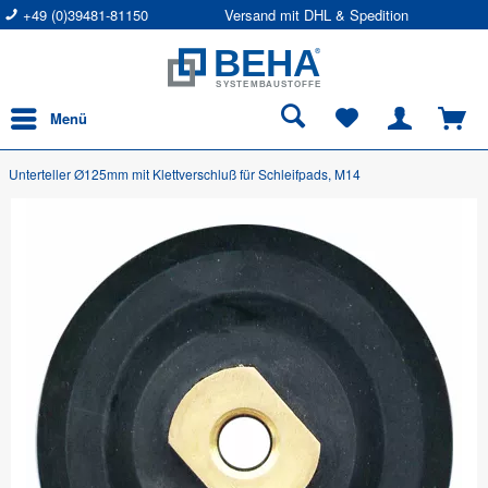
+49 (0)39481-81150
Versand mit DHL & Spedition
Menü
Unterteller Ø125mm mit Klettverschluß für Schleifpads, M14