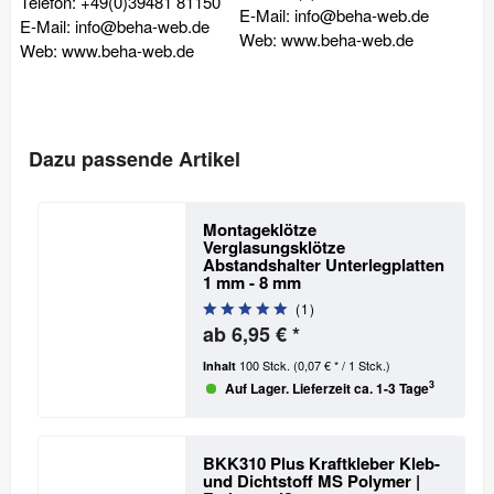
Telefon: +49(0)39481 81150
E-Mail: info@beha-web.de
E-Mail: info@beha-web.de
Web: www.beha-web.de
Web: www.beha-web.de
Dazu passende Artikel
Montageklötze
Verglasungsklötze
Abstandshalter Unterlegplatten
1 mm - 8 mm
(
1
)
ab 6,95 € *
100 Stck.
(0,07 € * / 1 Stck.)
Inhalt
3
Auf Lager. Lieferzeit ca. 1-3 Tage
BKK310 Plus Kraftkleber Kleb-
und Dichtstoff MS Polymer |