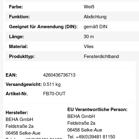
Farbe:
Weiß
Funktion:
Abdichtung
Geeignet für Anwendung (DIN):
gemäß DIN
Länge:
30 m
Material:
Vlies
Produkttyp:
Fensterdichtband
EAN:
4260436736713
Versandgewicht:
0.511 kg
Artikel-Nr.
FB70-OUT
EU Verantwortliche Person:
Hersteller:
BEHA GmbH
BEHA GmbH
Feldstraße 2a
Feldstraße 2a
06458 Selke-Aue
06458 Selke-Aue
Tel. +49(0)39481 81150