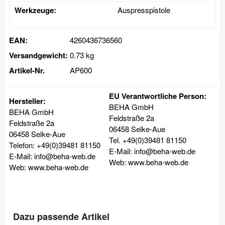
Werkzeuge:
Auspresspistole
EAN:
4260436736560
Versandgewicht:
0.73 kg
Artikel-Nr.
AP600
EU Verantwortliche Person:
Hersteller:
BEHA GmbH
BEHA GmbH
Feldstraße 2a
Feldstraße 2a
06458 Selke-Aue
06458 Selke-Aue
Tel. +49(0)39481 81150
Telefon: +49(0)39481 81150
E-Mail: info@beha-web.de
E-Mail: info@beha-web.de
Web: www.beha-web.de
Web: www.beha-web.de
Dazu passende Artikel