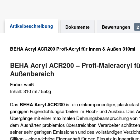
Artikelbeschreibung
Dokumente
Bewertungen
2
BEHA Acryl ACR200 Profi-Acryl für Innen & Außen 310ml
BEHA Acryl ACR200 – Profi-Maleracryl fü
Außenbereich
Farbe: weiß
Inhalt: 310 ml / 550g
Das
BEHA Acryl ACR200
ist ein einkomponentiger, plastoelasti
gängigen Fugendichtungsarbeiten im Hoch- und Ausbau. Das Ac
Übergänge mit einer maximalen Dehnungsbeanspruchung von 10
dem Aushärten problemlos überstreichbar. Verarbeiter schätze
seiner sehr geringen Emissionen und des vollständigen Verzicht
Silikon – eine wichtige Eigenschaft für den Einsatz in Innenrä