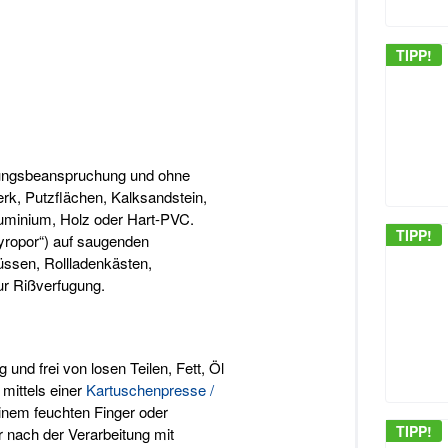
TIPP!
ungsbeanspruchung und ohne
rk, Putzflächen, Kalksandstein,
uminium, Holz oder Hart-PVC.
TIPP!
yropor“) auf saugenden
üssen, Rollladenkästen,
r Rißverfugung.
und frei von losen Teilen, Fett, Öl
 mittels einer
Kartuschenpresse /
inem feuchten Finger oder
TIPP!
 nach der Verarbeitung mit