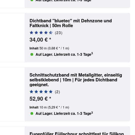
Dichtband "bluetec" mit Dehnzone und
Faltknick | 50m Rolle
(
23
)
34,00 € *
50 m
(0,68 € * / 1 m)
Inhalt
3
Auf Lager. Lieferzeit ca. 1-3 Tage
Schnittschutzband mit Metallgitter, einseitig
selbstklebend | 10m
| Für jedes Dichtband
geeignet.
(
2
)
52,90 € *
10 m
(5,29 € * / 1 m)
Inhalt
3
Auf Lager. Lieferzeit ca. 1-3 Tage
Fugenfüller Füllschnur schnittfest für Silikon