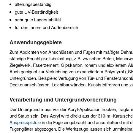
alterungsbeständig
gute UV-Beständigkeit
sehr gute Lagerstabilität
für den Innen- und Außenbereich
Anwendungsgebiete
Zum Abdichten von Anschlüssen und Fugen mit mäßiger Dehn
ständige Feuchtigkeitsbelastung, z.B. zwischen Beton, Mauerwe
Ziegelwerk, Faserzement, Gipskarton, rohem und eloxiertem Al
Auch geeignet zur Verklebung von expandiertem Polystyrol („St
Untergründen. Beispiele: Verfugung von Tür- und Fensteranschl
Deckenanschlüssen, Leichtbauwänden, Kunststoffrohren und zu
Verarbeitung und Untergrundvorbereitung
Der Untergrund muss vor der Acryl-Applikation trocken, tragfähig 
und Staub sein. Das Acryl wird direkt aus der 310-ml-Kartusche
Auspresspistole
in die Fuge eingebracht und anschließend mit e
Fugenglätter abgezogen. Die Werkzeuge lassen sich unmittelbar