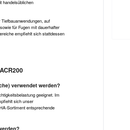
it handelsüblichen
ür Tiefbauanwendungen, auf
owie für Fugen mit dauerhafter
ereiche empfiehlt sich stattdessen
l ACR200
sche) verwendet werden?
chtigkeitsbelastung geeignet. Im
fiehlt sich unser
EHA-Sortiment entsprechende
 werden?