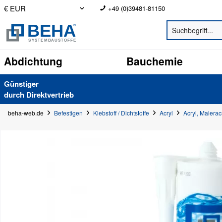
+49 (0)39481-81150
Abdichtung
Bauchemie
Günstiger
durch Direkt­vertrieb
beha-web.de
Befestigen
Klebstoff / Dichtstoffe
Acryl
Acryl, Malerac