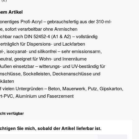
sem Artikel
nentiges Profi-Acryl – gebrauchsfertig aus der 310-ml-
e, sofort verarbeitbar ohne Anmischen
ichbar nach DIN 52452-4 (A1 & A2) – vollständig
verträglich für Dispersions- und Lackfarben
l-, isocyanat- und silikonfrei – sehr emissionsarm,
eutral, geeignet für Wohn- und Innenräume
Außen einsetzbar – witterungs- und UV-beständig für
nschlüsse, Sockelleisten, Deckenanschlüsse und
nkästen
uf vielen Untergründen – Beton, Mauerwerk, Putz, Gipskarton,
rt-PVC, Aluminium und Faserzement
icht verfügbar
htigen Sie mich, sobald der Artikel lieferbar ist.