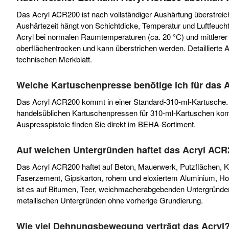
Das Acryl ACR200 ist nach vollständiger Aushärtung überstreic
Aushärtezeit hängt von Schichtdicke, Temperatur und Luftfeuchti
Acryl bei normalen Raumtemperaturen (ca. 20 °C) und mittlerer 
oberflächentrocken und kann überstrichen werden. Detaillierte
technischen Merkblatt.
Welche Kartuschenpresse benötige ich für das 
Das Acryl ACR200 kommt in einer Standard-310-ml-Kartusche. E
handelsüblichen Kartuschenpressen für 310-ml-Kartuschen komp
Auspresspistole finden Sie direkt im BEHA-Sortiment.
Auf welchen Untergründen haftet das Acryl AC
Das Acryl ACR200 haftet auf Beton, Mauerwerk, Putzflächen, K
Faserzement, Gipskarton, rohem und eloxiertem Aluminium, Hol
ist es auf Bitumen, Teer, weichmacherabgebenden Untergründe
metallischen Untergründen ohne vorherige Grundierung.
Wie viel Dehnungsbewegung verträgt das Acryl