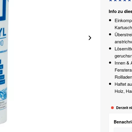
Info zu die
Einkompo
Kartusch
Überstre
anstrich
Lösemitte
geruchsn
Innen & 
Fenstera
Rolllade
Haftet a
Holz, Ha
Derzeit n
Benachric