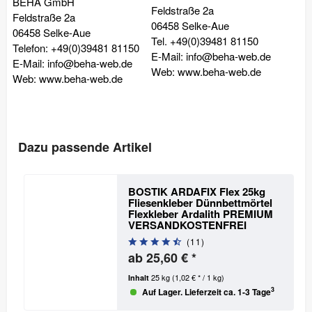
BEHA GmbH
Feldstraße 2a
Feldstraße 2a
06458 Selke-Aue
06458 Selke-Aue
Tel. +49(0)39481 81150
Telefon: +49(0)39481 81150
E-Mail: info@beha-web.de
E-Mail: info@beha-web.de
Web: www.beha-web.de
Web: www.beha-web.de
Dazu passende Artikel
BOSTIK ARDAFIX Flex 25kg
Fliesenkleber Dünnbettmörtel
Flexkleber Ardalith PREMIUM
VERSANDKOSTENFREI
(
11
)
ab 25,60 € *
25 kg
(1,02 € * / 1 kg)
Inhalt
3
Auf Lager. Lieferzeit ca. 1-3 Tage