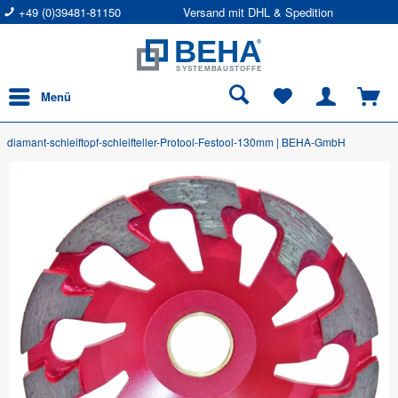
+49 (0)39481-81150
Versand mit DHL & Spedition
Menü
diamant-schleiftopf-schleifteller-Protool-Festool-130mm | BEHA-GmbH