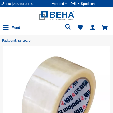
+49 (0)39481-81150
Versand mit DHL & Spedition
Menü
Packband, transparent