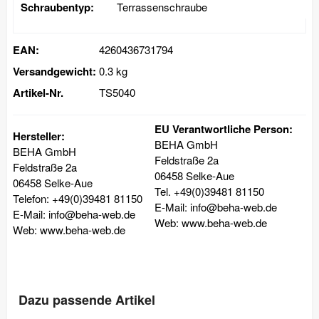
Schraubentyp:
Terrassenschraube
EAN:
4260436731794
Versandgewicht:
0.3 kg
Artikel-Nr.
TS5040
EU Verantwortliche Person:
Hersteller:
BEHA GmbH
BEHA GmbH
Feldstraße 2a
Feldstraße 2a
06458 Selke-Aue
06458 Selke-Aue
Tel. +49(0)39481 81150
Telefon: +49(0)39481 81150
E-Mail: info@beha-web.de
E-Mail: info@beha-web.de
Web: www.beha-web.de
Web: www.beha-web.de
Dazu passende Artikel