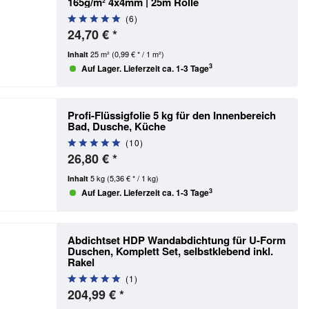
165g/m² 4x4mm | 25m Rolle
(
6
)
24,70 € *
25 m²
(0,99 € * / 1 m²)
Inhalt
3
Auf Lager. Lieferzeit ca. 1-3 Tage
Profi-Flüssigfolie 5 kg für den Innenbereich
Bad, Dusche, Küche
(
10
)
26,80 € *
5 kg
(5,36 € * / 1 kg)
Inhalt
3
Auf Lager. Lieferzeit ca. 1-3 Tage
Abdichtset HDP Wandabdichtung für U-Form
Duschen, Komplett Set, selbstklebend
inkl.
Rakel
(
1
)
204,99 € *