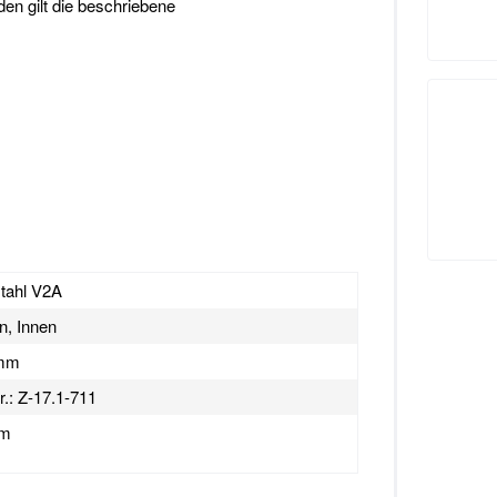
en gilt die beschriebene
tahl V2A
n, Innen
 mm
r.: Z-17.1-711
mm