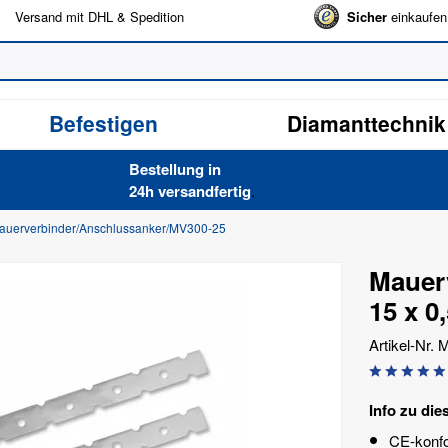
Versand mit DHL & Spedition
Sicher
einkaufen
Befestigen
Diamanttechnik
Bestellung in
24h versand­fertig
.
auerverbinder/Anschlussanker/MV300-25
Mauer
15 x 0
Artikel-Nr.
M
Info zu die
CE-konfo