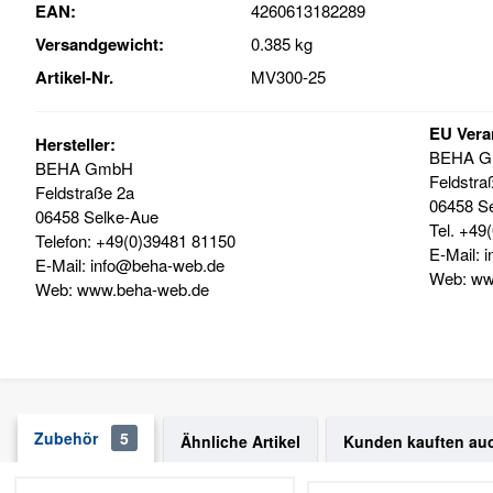
EAN:
4260613182289
Versandgewicht:
0.385 kg
Artikel-Nr.
MV300-25
EU Vera
Hersteller:
BEHA 
BEHA GmbH
Feldstra
Feldstraße 2a
06458 S
06458 Selke-Aue
Tel. +49
Telefon: +49(0)39481 81150
E-Mail: 
E-Mail: info@beha-web.de
Web: ww
Web: www.beha-web.de
Zubehör
5
Ähnliche Artikel
Kunden kauften au