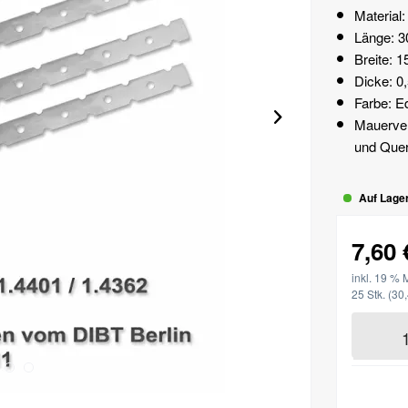
Material:
Länge: 
Breite: 
Dicke: 
Farbe: E
Mauerver
und Que
Auf Lager.
7,60 
inkl. 19 % 
25 Stk.
(30,