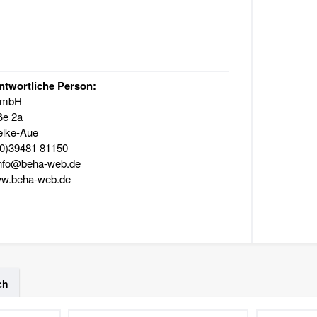
ntwortliche Person:
GmbH
ße 2a
elke-Aue
(0)39481 81150
info@beha-web.de
w.beha-web.de
ch