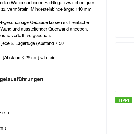
ndenden Wände einbauen Stoßfugen zwischen quer
e zu vermörteln. Mindesteinbindelänge: 140 mm
 4-geschossige Gebäude lassen sich einfache
 Wand und aussteifender Querwand angeben.
höhe verteilt, vorgesehen:
 jede 2. Lagerfuge (Abstand ≤ 50
e (Abstand ≤ 25 cm) wird ein
egelausführungen
TIPP!
kn/m,
cm).