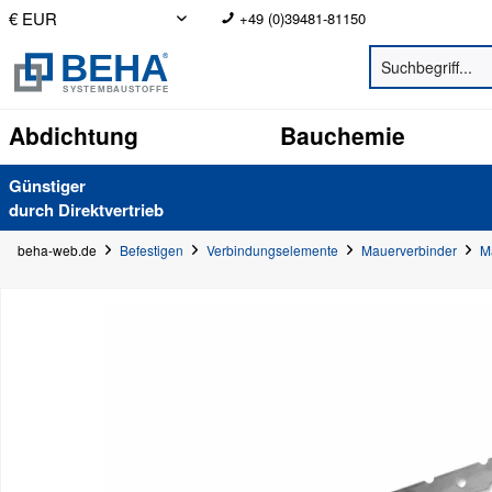
+49 (0)39481-81150
Abdichtung
Bauchemie
Günstiger
durch Direkt­vertrieb
beha-web.de
Befestigen
Verbindungselemente
Mauerverbinder
M