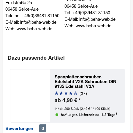
Feldstraße 2a
06458 Selke-Aue
06458 Selke-Aue
Tel. +49(0)39481 81150
Telefon: +49(0)39481 81150
E-Mail: info@beha-web.de
E-Mail: info@beha-web.de
Web: www.beha-web.de
Web: www.beha-web.de
Dazu passende Artikel
Spanplattenschrauben
Edelstahl V2A Schrauben DIN
9135
Edelstahl V2A
(
37
)
ab 4,90 € *
200 Stück
(2,45 € * / 100 Stück)
Inhalt
3
Auf Lager. Lieferzeit ca. 1-3 Tage
Bewertungen
0